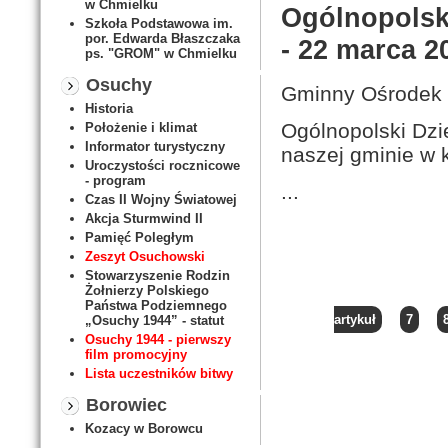
w Chmielku
Ogólnopolski
Szkoła Podstawowa im.
por. Edwarda Błaszczaka
- 22 marca 2
ps. "GROM" w Chmielku
Osuchy
Gminny Ośrodek 
Historia
Ogólnopolski Dzi
Położenie i klimat
Informator turystyczny
naszej gminie w 
Uroczystości rocznicowe
- program
...
Czas II Wojny Światowej
Akcja Sturmwind II
Pamięć Poległym
Zeszyt Osuchowski
Stowarzyszenie Rodzin
Żołnierzy Polskiego
Państwa Podziemnego
artykuł
7
„Osuchy 1944” - statut
Osuchy 1944 - pierwszy
film promocyjny
Lista uczestników bitwy
Borowiec
Kozacy w Borowcu