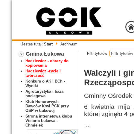
Jesteś tutaj:
Start
Archiwum
Gmina Łukowa
Filtr tytułów
Hadziewicz - obrazy do
kopiowania
Walczyli i gi
Hadziewicz -życie i
twórczość
Rzecząpospo
Konkurs o AK i BCh -
Wyniki
Agroturystyka i baza
Gminny Ośrodek 
noclegowa
Klub Honorowych
6 kwietnia mija
Dawców Krwi PCK przy
OSP w Łukowej
której zginęło 4
Strona internetowa klubu
Victoria Łukowa -
...
Chmielek