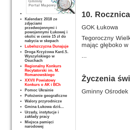
10. Rocznica
Kalendarz 2018 ze
zdjęciami
GOK Łukowa
przedwojennymi i
powojennymi Łukowej i
okolic w cenie 15 zł do
Tegoroczny Wiel
nabycia w skepach
mając głęboko w 
Lubelszczyzna Dunajuje
Droga Krzyżowa Kard.S.
...
Wyszyńskiego w
Osuchach
Regionalny Konkurs
Recytatorski im. M.
Romanowskiego
Życzenia św
XXVII Powiatowy
Konkurs o AK i BCh
Pomoc Ukrainie
Gminny Ośrodek 
Położenie geograficzne
Walory przyrodnicze
Gmina Łukowa dziś...
Urzędy, instytucje i
zakłady pracy
Miejsca pamięci
narodowej