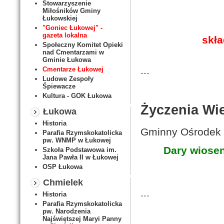
Stowarzyszenie
Miłośników Gminy
Łukowskiej
"Goniec Łukowej" -
gazeta lokalna
skła
Społeczny Komitet Opieki
nad Cmentarzami w
Gminie Łukowa
...
Cmentarze Łukowej
Ludowe Zespoły
Śpiewacze
Kultura - GOK Łukowa
Życzenia Wi
Łukowa
Historia
Gminny Ośrodek 
Parafia Rzymskokatolicka
pw. WNMP w Łukowej
Dary wiose
Szkoła Podstawowa im.
Jana Pawła II w Łukowej
OSP Łukowa
Chmielek
...
Historia
Parafia Rzymskokatolicka
pw. Narodzenia
Najświętszej Maryi Panny