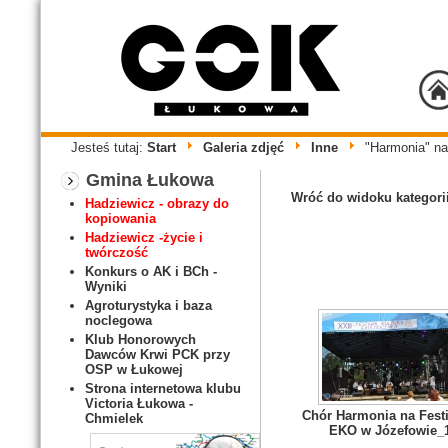
Jesteś tutaj:
Start
Galeria zdjęć
Inne
"Harmonia" n
Gmina Łukowa
Wróć do widoku kategori
Hadziewicz - obrazy do
kopiowania
Hadziewicz -życie i
twórczość
Konkurs o AK i BCh -
Wyniki
Agroturystyka i baza
noclegowa
Klub Honorowych
Dawców Krwi PCK przy
OSP w Łukowej
Strona internetowa klubu
Victoria Łukowa -
Chór Harmonia na Fest
Chmielek
EKO w Józefowie_