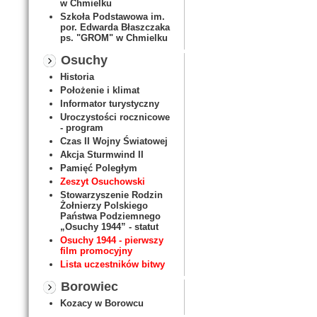
w Chmielku
Szkoła Podstawowa im.
por. Edwarda Błaszczaka
ps. "GROM" w Chmielku
Osuchy
Historia
Położenie i klimat
Informator turystyczny
Uroczystości rocznicowe
- program
Czas II Wojny Światowej
Akcja Sturmwind II
Pamięć Poległym
Zeszyt Osuchowski
Stowarzyszenie Rodzin
Żołnierzy Polskiego
Państwa Podziemnego
„Osuchy 1944” - statut
Osuchy 1944 - pierwszy
film promocyjny
Lista uczestników bitwy
Borowiec
Kozacy w Borowcu