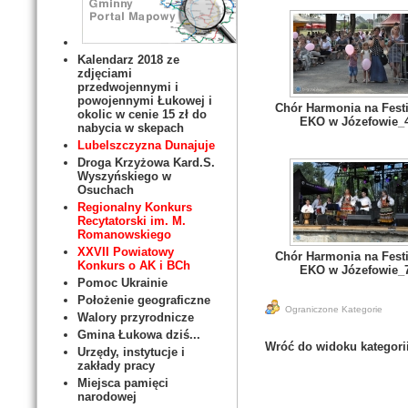
Kalendarz 2018 ze
zdjęciami
przedwojennymi i
powojennymi Łukowej i
Chór Harmonia na Fest
okolic w cenie 15 zł do
EKO w Józefowie_
nabycia w skepach
Lubelszczyzna Dunajuje
Droga Krzyżowa Kard.S.
Wyszyńskiego w
Osuchach
Regionalny Konkurs
Recytatorski im. M.
Romanowskiego
XXVII Powiatowy
Chór Harmonia na Fest
Konkurs o AK i BCh
EKO w Józefowie_
Pomoc Ukrainie
Położenie geograficzne
Ograniczone Kategorie
Walory przyrodnicze
Gmina Łukowa dziś...
Wróć do widoku kategori
Urzędy, instytucje i
zakłady pracy
Miejsca pamięci
narodowej