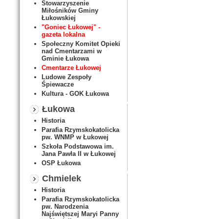
Stowarzyszenie
Miłośników Gminy
Łukowskiej
"Goniec Łukowej" -
gazeta lokalna
Społeczny Komitet Opieki
nad Cmentarzami w
Gminie Łukowa
Cmentarze Łukowej
Ludowe Zespoły
Śpiewacze
Kultura - GOK Łukowa
Łukowa
Historia
Parafia Rzymskokatolicka
pw. WNMP w Łukowej
Szkoła Podstawowa im.
Jana Pawła II w Łukowej
OSP Łukowa
Chmielek
Historia
Parafia Rzymskokatolicka
pw. Narodzenia
Najświętszej Maryi Panny