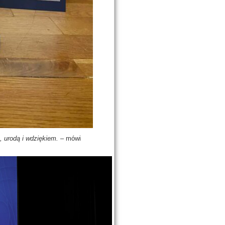
, urodą i wdziękiem.
– mówi