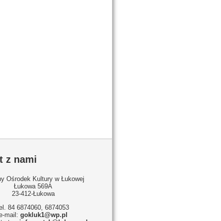
t z nami
y Ośrodek Kultury w Łukowej
Łukowa 569A
23-412-Łukowa
tel. 84 6874060, 6874053
e-mail:
gokluk1@wp.pl