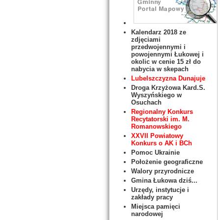
Kalendarz 2018 ze
zdjęciami
przedwojennymi i
powojennymi Łukowej i
okolic w cenie 15 zł do
nabycia w skepach
Lubelszczyzna Dunajuje
Droga Krzyżowa Kard.S.
Wyszyńskiego w
Osuchach
Regionalny Konkurs
Recytatorski im. M.
Romanowskiego
XXVII Powiatowy
Konkurs o AK i BCh
Pomoc Ukrainie
Położenie geograficzne
Walory przyrodnicze
Gmina Łukowa dziś...
Urzędy, instytucje i
zakłady pracy
Miejsca pamięci
narodowej