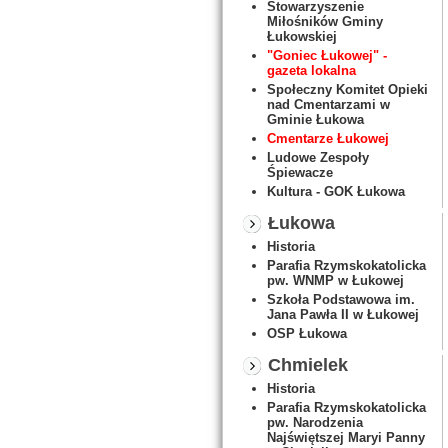
Stowarzyszenie
Miłośników Gminy
Łukowskiej
"Goniec Łukowej" -
gazeta lokalna
Społeczny Komitet Opieki
nad Cmentarzami w
Gminie Łukowa
Cmentarze Łukowej
Ludowe Zespoły
Śpiewacze
Kultura - GOK Łukowa
Łukowa
Historia
Parafia Rzymskokatolicka
pw. WNMP w Łukowej
Szkoła Podstawowa im.
Jana Pawła II w Łukowej
OSP Łukowa
Chmielek
Historia
Parafia Rzymskokatolicka
pw. Narodzenia
Najświętszej Maryi Panny