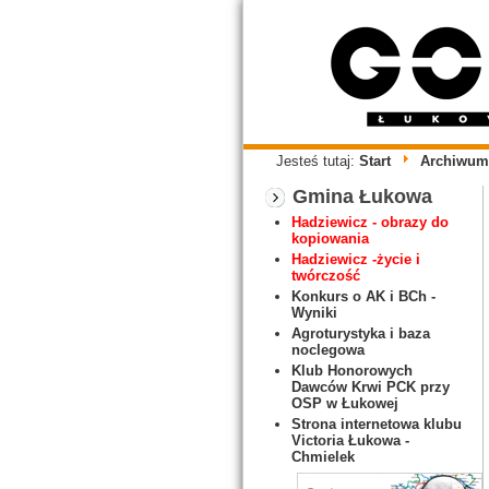
Jesteś tutaj:
Start
Archiwum
Gmina Łukowa
Hadziewicz - obrazy do
kopiowania
Hadziewicz -życie i
twórczość
Konkurs o AK i BCh -
Wyniki
Agroturystyka i baza
noclegowa
Klub Honorowych
Dawców Krwi PCK przy
OSP w Łukowej
Strona internetowa klubu
Victoria Łukowa -
Chmielek