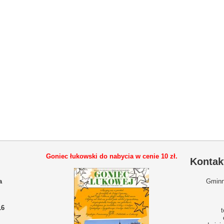
Goniec łukowski do nabycia w cenie
10 zł.
Kontak
a
Gminn
16