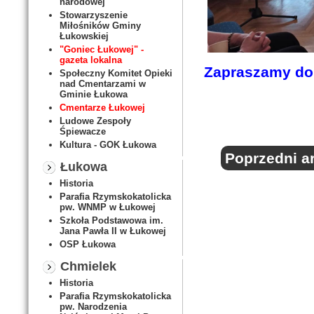
narodowej
Stowarzyszenie
Miłośników Gminy
Łukowskiej
"Goniec Łukowej" -
gazeta lokalna
Zapraszamy do g
Społeczny Komitet Opieki
nad Cmentarzami w
Gminie Łukowa
Cmentarze Łukowej
Ludowe Zespoły
Śpiewacze
Kultura - GOK Łukowa
Poprzedni ar
Łukowa
Historia
Parafia Rzymskokatolicka
pw. WNMP w Łukowej
Szkoła Podstawowa im.
Jana Pawła II w Łukowej
OSP Łukowa
Chmielek
Historia
Parafia Rzymskokatolicka
pw. Narodzenia