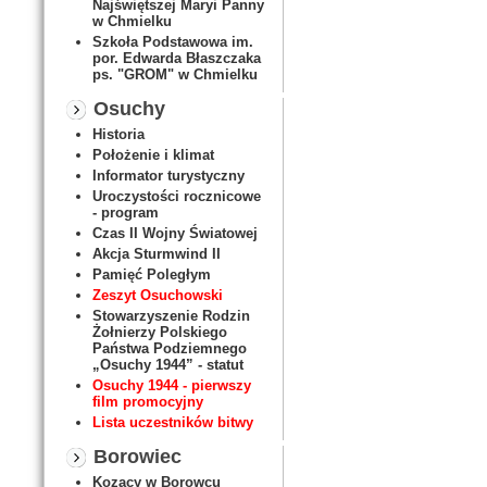
Najświętszej Maryi Panny
w Chmielku
Szkoła Podstawowa im.
por. Edwarda Błaszczaka
ps. "GROM" w Chmielku
Osuchy
Historia
Położenie i klimat
Informator turystyczny
Uroczystości rocznicowe
- program
Czas II Wojny Światowej
Akcja Sturmwind II
Pamięć Poległym
Zeszyt Osuchowski
Stowarzyszenie Rodzin
Żołnierzy Polskiego
Państwa Podziemnego
„Osuchy 1944” - statut
Osuchy 1944 - pierwszy
film promocyjny
Lista uczestników bitwy
Borowiec
Kozacy w Borowcu