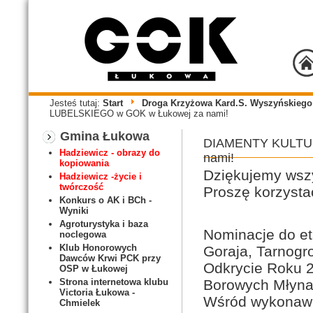
Jesteś tutaj:
Start
Droga Krzyżowa Kard.S. Wyszyńskieg
LUBELSKIEGO w GOK w Łukowej za nami!
Gmina Łukowa
DIAMENTY KULTU
Hadziewicz - obrazy do
nami!
kopiowania
Dziękujemy wsz
Hadziewicz -życie i
twórczość
Proszę korzyst
Konkurs o AK i BCh -
Wyniki
Agroturystyka i baza
Nominacje do et
noclegowa
Klub Honorowych
Goraja, Tarnogr
Dawców Krwi PCK przy
Odkrycie Roku 20
OSP w Łukowej
Borowych Młyna
Strona internetowa klubu
Victoria Łukowa -
Wśród wykonawc
Chmielek