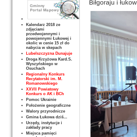
Biłgoraju i łuko
Kalendarz 2018 ze
zdjęciami
przedwojennymi i
powojennymi Łukowej i
okolic w cenie 15 zł do
nabycia w skepach
Lubelszczyzna Dunajuje
Droga Krzyżowa Kard.S.
Wyszyńskiego w
Osuchach
Regionalny Konkurs
Recytatorski im. M.
Romanowskiego
XXVII Powiatowy
Konkurs o AK i BCh
Pomoc Ukrainie
Położenie geograficzne
Walory przyrodnicze
Gmina Łukowa dziś...
Urzędy, instytucje i
zakłady pracy
Miejsca pamięci