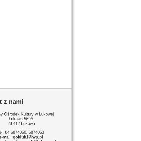
t z nami
y Ośrodek Kultury w Łukowej
Łukowa 569A
23-412-Łukowa
tel. 84 6874060, 6874053
e-mail:
gokluk1@wp.pl