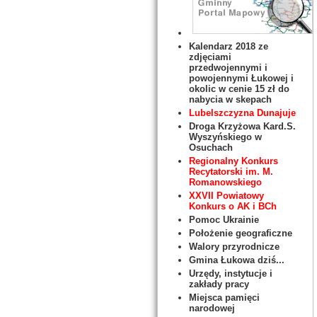
Kalendarz 2018 ze
zdjęciami
przedwojennymi i
powojennymi Łukowej i
okolic w cenie 15 zł do
nabycia w skepach
Lubelszczyzna Dunajuje
Droga Krzyżowa Kard.S.
Wyszyńskiego w
Osuchach
Regionalny Konkurs
Recytatorski im. M.
Romanowskiego
XXVII Powiatowy
Konkurs o AK i BCh
Pomoc Ukrainie
Położenie geograficzne
Walory przyrodnicze
Gmina Łukowa dziś...
Urzędy, instytucje i
zakłady pracy
Miejsca pamięci
narodowej