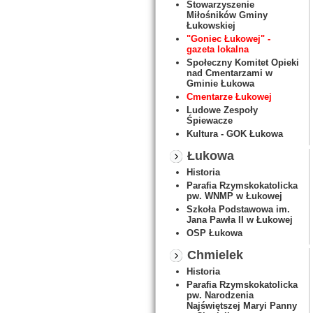
Stowarzyszenie
Miłośników Gminy
Łukowskiej
"Goniec Łukowej" -
gazeta lokalna
Społeczny Komitet Opieki
nad Cmentarzami w
Gminie Łukowa
Cmentarze Łukowej
Ludowe Zespoły
Śpiewacze
Kultura - GOK Łukowa
Łukowa
Historia
Parafia Rzymskokatolicka
pw. WNMP w Łukowej
Szkoła Podstawowa im.
Jana Pawła II w Łukowej
OSP Łukowa
Chmielek
Historia
Parafia Rzymskokatolicka
pw. Narodzenia
Najświętszej Maryi Panny