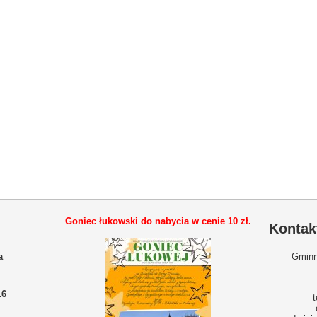
Goniec łukowski do nabycia w cenie
10 zł.
Kontak
a
Gminn
16