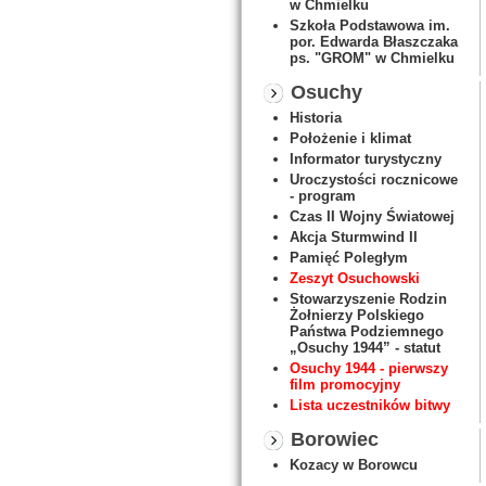
w Chmielku
Szkoła Podstawowa im.
por. Edwarda Błaszczaka
ps. "GROM" w Chmielku
Osuchy
Historia
Położenie i klimat
Informator turystyczny
Uroczystości rocznicowe
- program
Czas II Wojny Światowej
Akcja Sturmwind II
Pamięć Poległym
Zeszyt Osuchowski
Stowarzyszenie Rodzin
Żołnierzy Polskiego
Państwa Podziemnego
„Osuchy 1944” - statut
Osuchy 1944 - pierwszy
film promocyjny
Lista uczestników bitwy
Borowiec
Kozacy w Borowcu