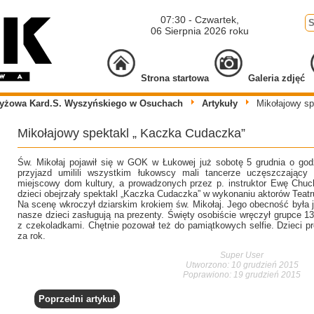
07:30 - Czwartek,
06 Sierpnia 2026 roku
Strona startowa
Galeria zdjęć
zyżowa Kard.S. Wyszyńskiego w Osuchach
Artykuły
Mikołajowy sp
Mikołajowy spektakl „ Kaczka Cudaczka”
Św. Mikołaj pojawił się w GOK w Łukowej już sobotę 5 grudnia o god
przyjazd umilili wszystkim łukowscy mali tancerze uczęszczający
miejscowy dom kultury, a prowadzonych przez p. instruktor Ewę Ch
dzieci obejrzały spektakl „Kaczka Cudaczka” w wykonaniu aktorów Teatru 
Na scenę wkroczył dziarskim krokiem św. Mikołaj. Jego obecność była 
nasze dzieci zasługują na prezenty. Święty osobiście wręczył grupce 
z czekoladkami. Chętnie pozował też do pamiątkowych selfie. Dzieci pro
za rok.
Super User
Utworzono: 10 grudzień 2015
Poprawiono: 19 grudzień 2015
Poprzedni artykuł