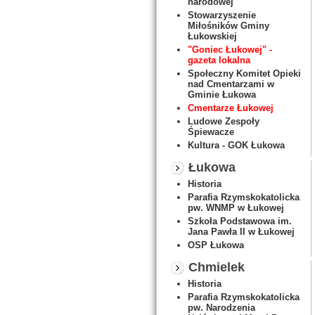
narodowej
Stowarzyszenie
Miłośników Gminy
Łukowskiej
"Goniec Łukowej" -
gazeta lokalna
Społeczny Komitet Opieki
nad Cmentarzami w
Gminie Łukowa
Cmentarze Łukowej
Ludowe Zespoły
Śpiewacze
Kultura - GOK Łukowa
Łukowa
Historia
Parafia Rzymskokatolicka
pw. WNMP w Łukowej
Szkoła Podstawowa im.
Jana Pawła II w Łukowej
OSP Łukowa
Chmielek
Historia
Parafia Rzymskokatolicka
pw. Narodzenia