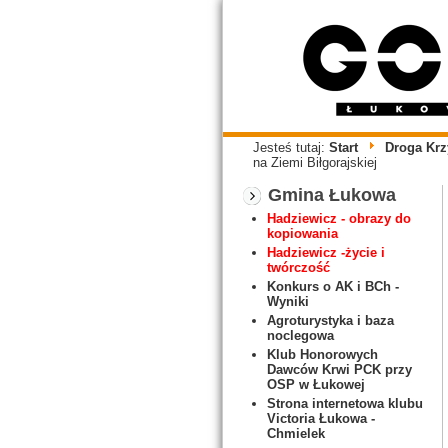
Jesteś tutaj:
Start
Droga Kr
na Ziemi Biłgorajskiej
Gmina Łukowa
Hadziewicz - obrazy do
kopiowania
Hadziewicz -życie i
twórczość
Konkurs o AK i BCh -
Wyniki
Agroturystyka i baza
noclegowa
Klub Honorowych
Dawców Krwi PCK przy
OSP w Łukowej
Strona internetowa klubu
Victoria Łukowa -
Chmielek