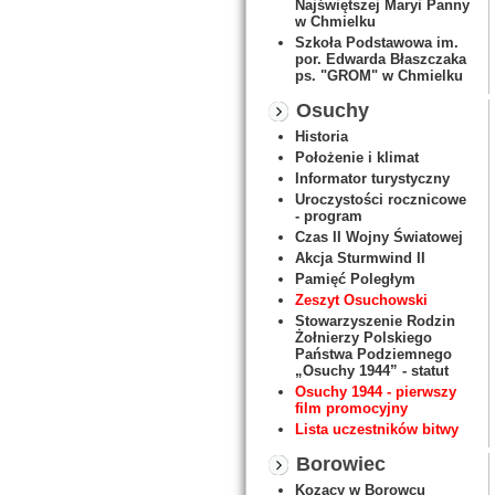
Najświętszej Maryi Panny
w Chmielku
Szkoła Podstawowa im.
por. Edwarda Błaszczaka
ps. "GROM" w Chmielku
Osuchy
Historia
Położenie i klimat
Informator turystyczny
Uroczystości rocznicowe
- program
Czas II Wojny Światowej
Akcja Sturmwind II
Pamięć Poległym
Zeszyt Osuchowski
Stowarzyszenie Rodzin
Żołnierzy Polskiego
Państwa Podziemnego
„Osuchy 1944” - statut
Osuchy 1944 - pierwszy
film promocyjny
Lista uczestników bitwy
Borowiec
Kozacy w Borowcu