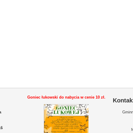
Goniec łukowski do nabycia w cenie
10 zł.
Kontak
a
Gminn
16