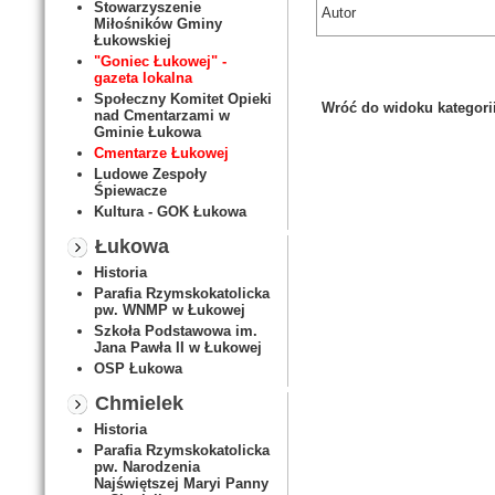
Stowarzyszenie
Autor
Miłośników Gminy
Łukowskiej
"Goniec Łukowej" -
gazeta lokalna
Społeczny Komitet Opieki
Wróć do widoku kategori
nad Cmentarzami w
Gminie Łukowa
Cmentarze Łukowej
Ludowe Zespoły
Śpiewacze
Kultura - GOK Łukowa
Łukowa
Historia
Parafia Rzymskokatolicka
pw. WNMP w Łukowej
Szkoła Podstawowa im.
Jana Pawła II w Łukowej
OSP Łukowa
Chmielek
Historia
Parafia Rzymskokatolicka
pw. Narodzenia
Najświętszej Maryi Panny