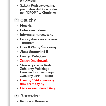
w Chmielku
Szkoła Podstawowa im.
por. Edwarda Błaszczaka
ps. "GROM" w Chmielku
Osuchy
Historia
Położenie i klimat
Informator turystyczny
Uroczystości rocznicowe
- program
Czas II Wojny Światowej
Akcja Sturmwind II
Pamięć Poległym
Zeszyt Osuchowski
Stowarzyszenie Rodzin
Żołnierzy Polskiego
Państwa Podziemnego
„Osuchy 1944” - statut
Osuchy 1944 - pierwszy
film promocyjny
Lista uczestników bitwy
Borowiec
Kozacy w Borowcu