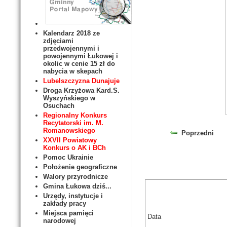
Kalendarz 2018 ze
zdjęciami
przedwojennymi i
powojennymi Łukowej i
okolic w cenie 15 zł do
nabycia w skepach
Lubelszczyzna Dunajuje
Droga Krzyżowa Kard.S.
Wyszyńskiego w
Osuchach
Regionalny Konkurs
Recytatorski im. M.
Romanowskiego
Poprzedni
XXVII Powiatowy
Konkurs o AK i BCh
Pomoc Ukrainie
Położenie geograficzne
Walory przyrodnicze
Gmina Łukowa dziś...
Urzędy, instytucje i
zakłady pracy
Miejsca pamięci
Data
narodowej