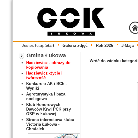
Jesteś tutaj:
Start
Galeria zdjęć
Rok 2026
3-Maja
Gmina Łukowa
Wróć do widoku kategori
Hadziewicz - obrazy do
kopiowania
Hadziewicz -życie i
twórczość
Konkurs o AK i BCh -
Wyniki
Agroturystyka i baza
noclegowa
Klub Honorowych
Dawców Krwi PCK przy
OSP w Łukowej
Strona internetowa klubu
Victoria Łukowa -
Chmielek