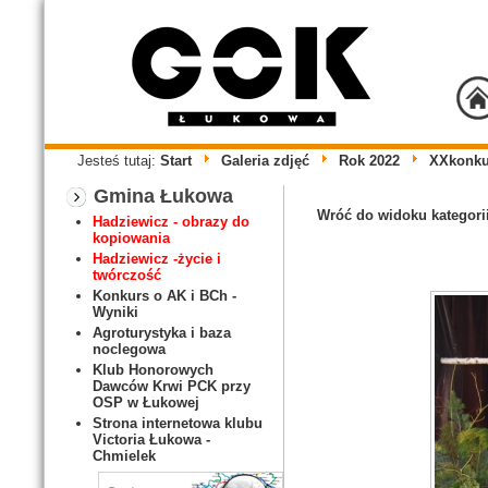
Jesteś tutaj:
Start
Galeria zdjęć
Rok 2022
XXkonku
Gmina Łukowa
Wróć do widoku kategori
Hadziewicz - obrazy do
kopiowania
Hadziewicz -życie i
twórczość
Konkurs o AK i BCh -
Wyniki
Agroturystyka i baza
noclegowa
Klub Honorowych
Dawców Krwi PCK przy
OSP w Łukowej
Strona internetowa klubu
Victoria Łukowa -
Chmielek