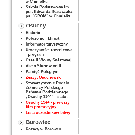
w Chmielku
Szkoła Podstawowa im.
por. Edwarda Błaszczaka
ps. "GROM" w Chmielku
Osuchy
Historia
Położenie i klimat
Informator turystyczny
Uroczystości rocznicowe
- program
Czas II Wojny Światowej
Akcja Sturmwind II
Pamięć Poległym
Zeszyt Osuchowski
Stowarzyszenie Rodzin
Żołnierzy Polskiego
Państwa Podziemnego
„Osuchy 1944” - statut
Osuchy 1944 - pierwszy
film promocyjny
Lista uczestników bitwy
Borowiec
Kozacy w Borowcu