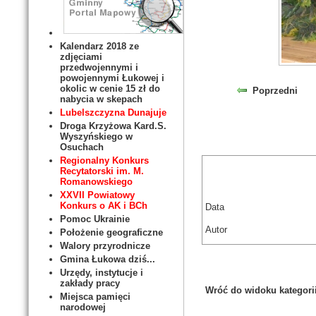
Kalendarz 2018 ze
zdjęciami
przedwojennymi i
powojennymi Łukowej i
okolic w cenie 15 zł do
Poprzedni
nabycia w skepach
Lubelszczyzna Dunajuje
Droga Krzyżowa Kard.S.
Wyszyńskiego w
Osuchach
Regionalny Konkurs
Recytatorski im. M.
Romanowskiego
XXVII Powiatowy
Konkurs o AK i BCh
Data
Pomoc Ukrainie
Autor
Położenie geograficzne
Walory przyrodnicze
Gmina Łukowa dziś...
Urzędy, instytucje i
zakłady pracy
Wróć do widoku kategori
Miejsca pamięci
narodowej