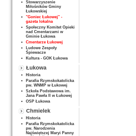
Stowarzyszenie
Miłośników Gminy
Łukowskiej
"Goniec Łukowej" -
gazeta lokalna
Społeczny Komitet Opieki
nad Cmentarzami w
Gminie Łukowa
Cmentarze Łukowej
Ludowe Zespoły
Śpiewacze
Kultura - GOK Łukowa
Łukowa
Historia
Parafia Rzymskokatolicka
pw. WNMP w Łukowej
Szkoła Podstawowa im.
Jana Pawła II w Łukowej
OSP Łukowa
Chmielek
Historia
Parafia Rzymskokatolicka
pw. Narodzenia
Najświętszej Maryi Panny