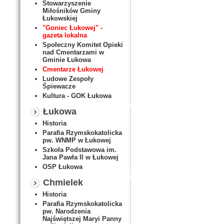
Stowarzyszenie
Miłośników Gminy
Łukowskiej
"Goniec Łukowej" -
gazeta lokalna
Społeczny Komitet Opieki
nad Cmentarzami w
Gminie Łukowa
Cmentarze Łukowej
Ludowe Zespoły
Śpiewacze
Kultura - GOK Łukowa
Łukowa
Historia
Parafia Rzymskokatolicka
pw. WNMP w Łukowej
Szkoła Podstawowa im.
Jana Pawła II w Łukowej
OSP Łukowa
Chmielek
Historia
Parafia Rzymskokatolicka
pw. Narodzenia
Najświętszej Maryi Panny