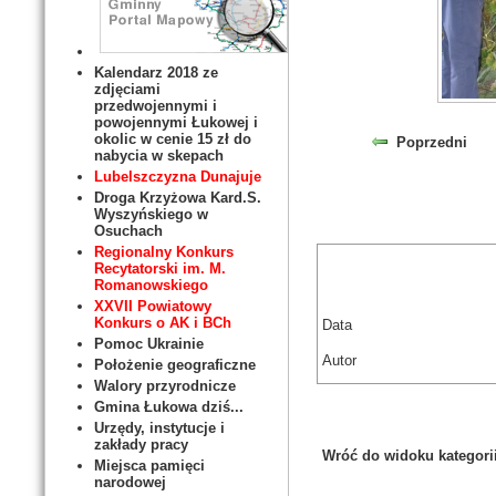
Kalendarz 2018 ze
zdjęciami
przedwojennymi i
powojennymi Łukowej i
okolic w cenie 15 zł do
Poprzedni
nabycia w skepach
Lubelszczyzna Dunajuje
Droga Krzyżowa Kard.S.
Wyszyńskiego w
Osuchach
Regionalny Konkurs
Recytatorski im. M.
Romanowskiego
XXVII Powiatowy
Konkurs o AK i BCh
Data
Pomoc Ukrainie
Autor
Położenie geograficzne
Walory przyrodnicze
Gmina Łukowa dziś...
Urzędy, instytucje i
zakłady pracy
Wróć do widoku kategori
Miejsca pamięci
narodowej