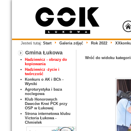
Jesteś tutaj:
Start
Galeria zdjęć
Rok 2022
XXkonku
Gmina Łukowa
Wróć do widoku kategori
Hadziewicz - obrazy do
kopiowania
Hadziewicz -życie i
twórczość
Konkurs o AK i BCh -
Wyniki
Agroturystyka i baza
noclegowa
Klub Honorowych
Dawców Krwi PCK przy
OSP w Łukowej
Strona internetowa klubu
Victoria Łukowa -
Chmielek