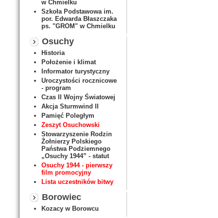
w Chmielku
Szkoła Podstawowa im.
por. Edwarda Błaszczaka
ps. "GROM" w Chmielku
Osuchy
Historia
Położenie i klimat
Informator turystyczny
Uroczystości rocznicowe
- program
Czas II Wojny Światowej
Akcja Sturmwind II
Pamięć Poległym
Zeszyt Osuchowski
Stowarzyszenie Rodzin
Żołnierzy Polskiego
Państwa Podziemnego
„Osuchy 1944” - statut
Osuchy 1944 - pierwszy
film promocyjny
Lista uczestników bitwy
Borowiec
Kozacy w Borowcu