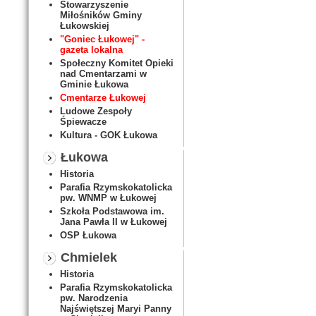
Stowarzyszenie
Miłośników Gminy
Łukowskiej
"Goniec Łukowej" -
gazeta lokalna
Społeczny Komitet Opieki
nad Cmentarzami w
Gminie Łukowa
Cmentarze Łukowej
Ludowe Zespoły
Śpiewacze
Kultura - GOK Łukowa
Łukowa
Historia
Parafia Rzymskokatolicka
pw. WNMP w Łukowej
Szkoła Podstawowa im.
Jana Pawła II w Łukowej
OSP Łukowa
Chmielek
Historia
Parafia Rzymskokatolicka
pw. Narodzenia
Najświętszej Maryi Panny