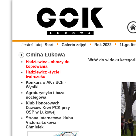
Jesteś tutaj:
Start
Galeria zdjęć
Rok 2022
11-go li
Gmina Łukowa
Wróć do widoku kategori
Hadziewicz - obrazy do
kopiowania
Hadziewicz -życie i
twórczość
Konkurs o AK i BCh -
Wyniki
Agroturystyka i baza
noclegowa
Klub Honorowych
Dawców Krwi PCK przy
OSP w Łukowej
Strona internetowa klubu
Victoria Łukowa -
Chmielek