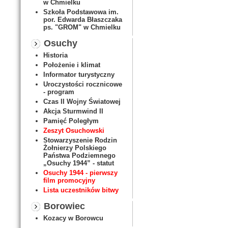
w Chmielku
Szkoła Podstawowa im.
por. Edwarda Błaszczaka
ps. "GROM" w Chmielku
Osuchy
Historia
Położenie i klimat
Informator turystyczny
Uroczystości rocznicowe
- program
Czas II Wojny Światowej
Akcja Sturmwind II
Pamięć Poległym
Zeszyt Osuchowski
Stowarzyszenie Rodzin
Żołnierzy Polskiego
Państwa Podziemnego
„Osuchy 1944” - statut
Osuchy 1944 - pierwszy
film promocyjny
Lista uczestników bitwy
Borowiec
Kozacy w Borowcu