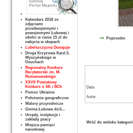
Kalendarz 2018 ze
zdjęciami
przedwojennymi i
powojennymi Łukowej i
okolic w cenie 15 zł do
Poprzedni
nabycia w skepach
Lubelszczyzna Dunajuje
Droga Krzyżowa Kard.S.
Wyszyńskiego w
Osuchach
Regionalny Konkurs
Recytatorski im. M.
Romanowskiego
XXVII Powiatowy
Konkurs o AK i BCh
Data
Pomoc Ukrainie
Autor
Położenie geograficzne
Walory przyrodnicze
Gmina Łukowa dziś...
Urzędy, instytucje i
zakłady pracy
Wróć do widoku kategori
Miejsca pamięci
narodowej