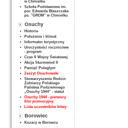
w Chmielku
Szkoła Podstawowa im.
por. Edwarda Błaszczaka
ps. "GROM" w Chmielku
Osuchy
Historia
Położenie i klimat
Informator turystyczny
Uroczystości rocznicowe
- program
Czas II Wojny Światowej
Akcja Sturmwind II
Pamięć Poległym
Zeszyt Osuchowski
Stowarzyszenie Rodzin
Żołnierzy Polskiego
Państwa Podziemnego
„Osuchy 1944” - statut
Osuchy 1944 - pierwszy
film promocyjny
Lista uczestników bitwy
Borowiec
Kozacy w Borowcu