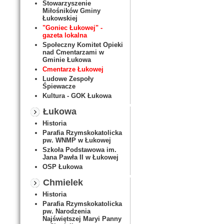
Stowarzyszenie
Miłośników Gminy
Łukowskiej
"Goniec Łukowej" -
gazeta lokalna
Społeczny Komitet Opieki
nad Cmentarzami w
Gminie Łukowa
Cmentarze Łukowej
Ludowe Zespoły
Śpiewacze
Kultura - GOK Łukowa
Łukowa
Historia
Parafia Rzymskokatolicka
pw. WNMP w Łukowej
Szkoła Podstawowa im.
Jana Pawła II w Łukowej
OSP Łukowa
Chmielek
Historia
Parafia Rzymskokatolicka
pw. Narodzenia
Najświętszej Maryi Panny