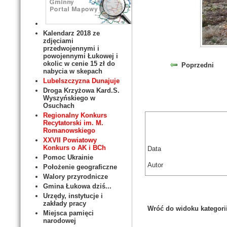
Kalendarz 2018 ze
zdjęciami
przedwojennymi i
powojennymi Łukowej i
okolic w cenie 15 zł do
Poprzedni
nabycia w skepach
Lubelszczyzna Dunajuje
Droga Krzyżowa Kard.S.
Wyszyńskiego w
Osuchach
Regionalny Konkurs
Recytatorski im. M.
Romanowskiego
XXVII Powiatowy
Konkurs o AK i BCh
Data
Pomoc Ukrainie
Autor
Położenie geograficzne
Walory przyrodnicze
Gmina Łukowa dziś...
Urzędy, instytucje i
zakłady pracy
Wróć do widoku kategori
Miejsca pamięci
narodowej