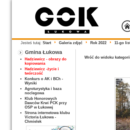
Jesteś tutaj:
Start
Galeria zdjęć
Rok 2022
11-go li
Gmina Łukowa
Wróć do widoku kategori
Hadziewicz - obrazy do
kopiowania
Hadziewicz -życie i
twórczość
Konkurs o AK i BCh -
Wyniki
Agroturystyka i baza
noclegowa
Klub Honorowych
Dawców Krwi PCK przy
OSP w Łukowej
Strona internetowa klubu
Victoria Łukowa -
Chmielek