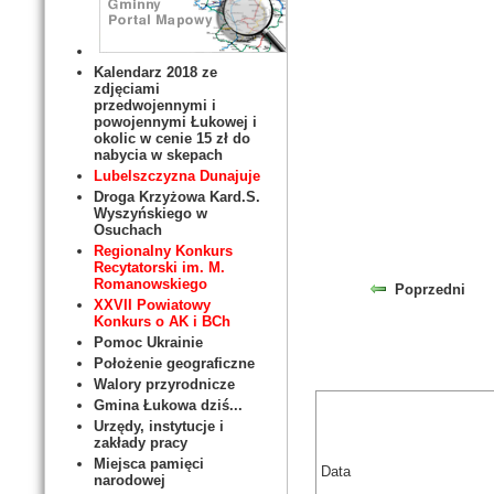
Kalendarz 2018 ze
zdjęciami
przedwojennymi i
powojennymi Łukowej i
okolic w cenie 15 zł do
nabycia w skepach
Lubelszczyzna Dunajuje
Droga Krzyżowa Kard.S.
Wyszyńskiego w
Osuchach
Regionalny Konkurs
Recytatorski im. M.
Romanowskiego
Poprzedni
XXVII Powiatowy
Konkurs o AK i BCh
Pomoc Ukrainie
Położenie geograficzne
Walory przyrodnicze
Gmina Łukowa dziś...
Urzędy, instytucje i
zakłady pracy
Miejsca pamięci
Data
narodowej