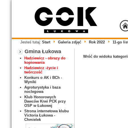
Jesteś tutaj:
Start
Galeria zdjęć
Rok 2022
11-go li
Gmina Łukowa
Wróć do widoku kategori
Hadziewicz - obrazy do
kopiowania
Hadziewicz -życie i
twórczość
Konkurs o AK i BCh -
Wyniki
Agroturystyka i baza
noclegowa
Klub Honorowych
Dawców Krwi PCK przy
OSP w Łukowej
Strona internetowa klubu
Victoria Łukowa -
Chmielek