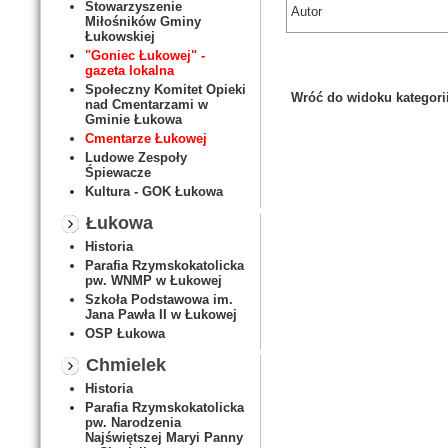
Stowarzyszenie
Autor
Miłośników Gminy
Łukowskiej
"Goniec Łukowej" -
gazeta lokalna
Społeczny Komitet Opieki
Wróć do widoku kategori
nad Cmentarzami w
Gminie Łukowa
Cmentarze Łukowej
Ludowe Zespoły
Śpiewacze
Kultura - GOK Łukowa
Łukowa
Historia
Parafia Rzymskokatolicka
pw. WNMP w Łukowej
Szkoła Podstawowa im.
Jana Pawła II w Łukowej
OSP Łukowa
Chmielek
Historia
Parafia Rzymskokatolicka
pw. Narodzenia
Najświętszej Maryi Panny