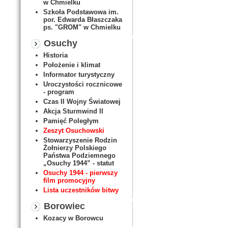
w Chmielku
Szkoła Podstawowa im.
por. Edwarda Błaszczaka
ps. "GROM" w Chmielku
Osuchy
Historia
Położenie i klimat
Informator turystyczny
Uroczystości rocznicowe
- program
Czas II Wojny Światowej
Akcja Sturmwind II
Pamięć Poległym
Zeszyt Osuchowski
Stowarzyszenie Rodzin
Żołnierzy Polskiego
Państwa Podziemnego
„Osuchy 1944” - statut
Osuchy 1944 - pierwszy
film promocyjny
Lista uczestników bitwy
Borowiec
Kozacy w Borowcu