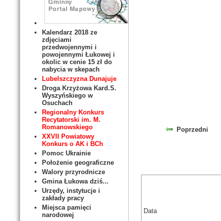
Kalendarz 2018 ze
zdjęciami
przedwojennymi i
powojennymi Łukowej i
okolic w cenie 15 zł do
nabycia w skepach
Lubelszczyzna Dunajuje
Droga Krzyżowa Kard.S.
Wyszyńskiego w
Osuchach
Regionalny Konkurs
Recytatorski im. M.
Romanowskiego
Poprzedni
XXVII Powiatowy
Konkurs o AK i BCh
Pomoc Ukrainie
Położenie geograficzne
Walory przyrodnicze
Gmina Łukowa dziś...
Urzędy, instytucje i
zakłady pracy
Miejsca pamięci
Data
narodowej