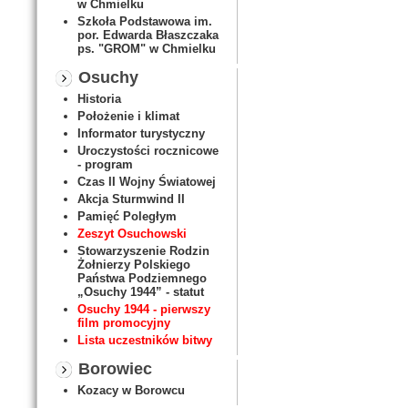
w Chmielku
Szkoła Podstawowa im.
por. Edwarda Błaszczaka
ps. "GROM" w Chmielku
Osuchy
Historia
Położenie i klimat
Informator turystyczny
Uroczystości rocznicowe
- program
Czas II Wojny Światowej
Akcja Sturmwind II
Pamięć Poległym
Zeszyt Osuchowski
Stowarzyszenie Rodzin
Żołnierzy Polskiego
Państwa Podziemnego
„Osuchy 1944” - statut
Osuchy 1944 - pierwszy
film promocyjny
Lista uczestników bitwy
Borowiec
Kozacy w Borowcu