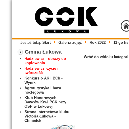
Jesteś tutaj:
Start
Galeria zdjęć
Rok 2022
11-go li
Gmina Łukowa
Wróć do widoku kategori
Hadziewicz - obrazy do
kopiowania
Hadziewicz -życie i
twórczość
Konkurs o AK i BCh -
Wyniki
Agroturystyka i baza
noclegowa
Klub Honorowych
Dawców Krwi PCK przy
OSP w Łukowej
Strona internetowa klubu
Victoria Łukowa -
Chmielek