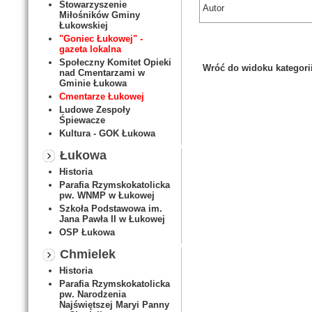
Stowarzyszenie
Autor
Miłośników Gminy
Łukowskiej
"Goniec Łukowej" -
gazeta lokalna
Społeczny Komitet Opieki
Wróć do widoku kategori
nad Cmentarzami w
Gminie Łukowa
Cmentarze Łukowej
Ludowe Zespoły
Śpiewacze
Kultura - GOK Łukowa
Łukowa
Historia
Parafia Rzymskokatolicka
pw. WNMP w Łukowej
Szkoła Podstawowa im.
Jana Pawła II w Łukowej
OSP Łukowa
Chmielek
Historia
Parafia Rzymskokatolicka
pw. Narodzenia
Najświętszej Maryi Panny