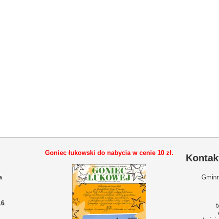
Goniec łukowski do nabycia w cenie
10 zł.
Kontak
a
Gminn
16