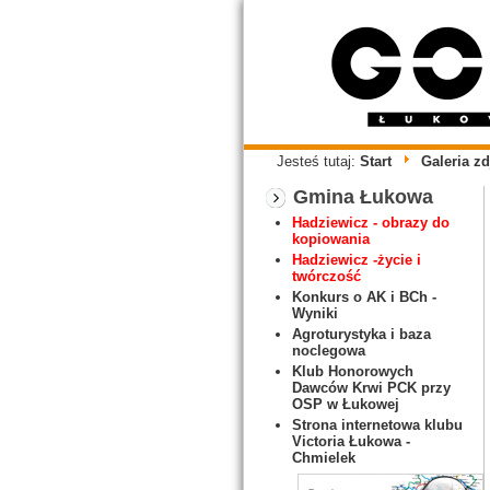
Jesteś tutaj:
Start
Galeria zd
Gmina Łukowa
Hadziewicz - obrazy do
kopiowania
Hadziewicz -życie i
twórczość
Konkurs o AK i BCh -
Wyniki
Agroturystyka i baza
noclegowa
Klub Honorowych
Dawców Krwi PCK przy
OSP w Łukowej
Strona internetowa klubu
Victoria Łukowa -
Chmielek