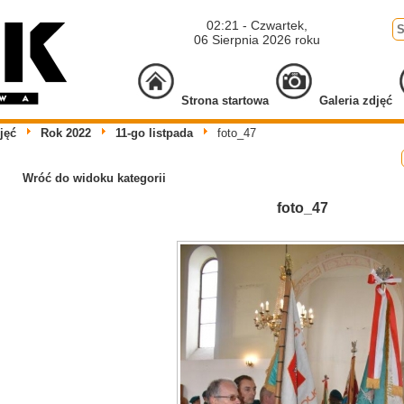
02:21 - Czwartek,
06 Sierpnia 2026 roku
Strona startowa
Galeria zdjęć
jęć
Rok 2022
11-go listpada
foto_47
Wróć do widoku kategorii
foto_47