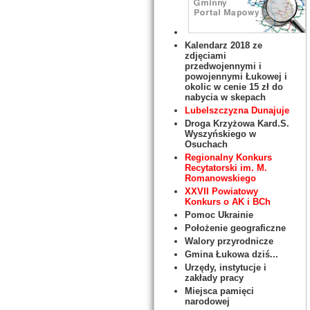
Kalendarz 2018 ze
zdjęciami
przedwojennymi i
powojennymi Łukowej i
okolic w cenie 15 zł do
nabycia w skepach
Lubelszczyzna Dunajuje
Droga Krzyżowa Kard.S.
Wyszyńskiego w
Osuchach
Regionalny Konkurs
Recytatorski im. M.
Romanowskiego
XXVII Powiatowy
Konkurs o AK i BCh
Pomoc Ukrainie
Położenie geograficzne
Walory przyrodnicze
Gmina Łukowa dziś...
Urzędy, instytucje i
zakłady pracy
Miejsca pamięci
narodowej