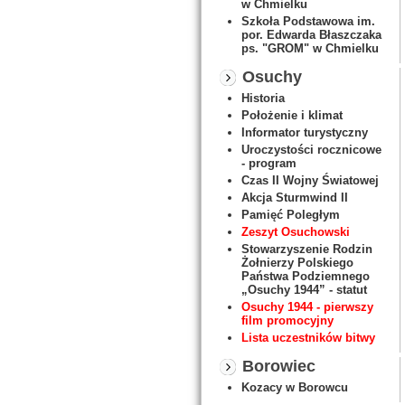
w Chmielku
Szkoła Podstawowa im.
por. Edwarda Błaszczaka
ps. "GROM" w Chmielku
Osuchy
Historia
Położenie i klimat
Informator turystyczny
Uroczystości rocznicowe
- program
Czas II Wojny Światowej
Akcja Sturmwind II
Pamięć Poległym
Zeszyt Osuchowski
Stowarzyszenie Rodzin
Żołnierzy Polskiego
Państwa Podziemnego
„Osuchy 1944” - statut
Osuchy 1944 - pierwszy
film promocyjny
Lista uczestników bitwy
Borowiec
Kozacy w Borowcu