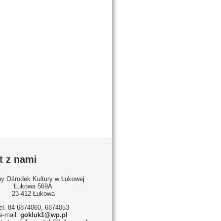
t z nami
y Ośrodek Kultury w Łukowej
Łukowa 569A
23-412-Łukowa
tel. 84 6874060, 6874053
e-mail:
gokluk1@wp.pl