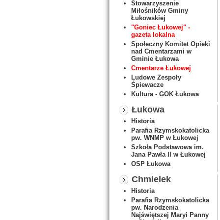
Stowarzyszenie
Miłośników Gminy
Łukowskiej
"Goniec Łukowej" -
gazeta lokalna
Społeczny Komitet Opieki
nad Cmentarzami w
Gminie Łukowa
Cmentarze Łukowej
Ludowe Zespoły
Śpiewacze
Kultura - GOK Łukowa
Łukowa
Historia
Parafia Rzymskokatolicka
pw. WNMP w Łukowej
Szkoła Podstawowa im.
Jana Pawła II w Łukowej
OSP Łukowa
Chmielek
Historia
Parafia Rzymskokatolicka
pw. Narodzenia
Najświętszej Maryi Panny