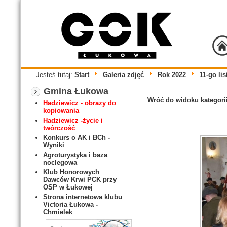
Jesteś tutaj:
Start
Galeria zdjęć
Rok 2022
11-go li
Gmina Łukowa
Wróć do widoku kategori
Hadziewicz - obrazy do
kopiowania
Hadziewicz -życie i
twórczość
Konkurs o AK i BCh -
Wyniki
Agroturystyka i baza
noclegowa
Klub Honorowych
Dawców Krwi PCK przy
OSP w Łukowej
Strona internetowa klubu
Victoria Łukowa -
Chmielek