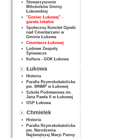
Stowarzyszenie
Miłośników Gminy
Łukowskiej
"Goniec Łukowej" -
gazeta lokalna
Społeczny Komitet Opieki
nad Cmentarzami w
Gminie Łukowa
Cmentarze Łukowej
Ludowe Zespoły
Śpiewacze
Kultura - GOK Łukowa
Łukowa
Historia
Parafia Rzymskokatolicka
pw. WNMP w Łukowej
Szkoła Podstawowa im.
Jana Pawła II w Łukowej
OSP Łukowa
Chmielek
Historia
Parafia Rzymskokatolicka
pw. Narodzenia
Najświętszej Maryi Panny