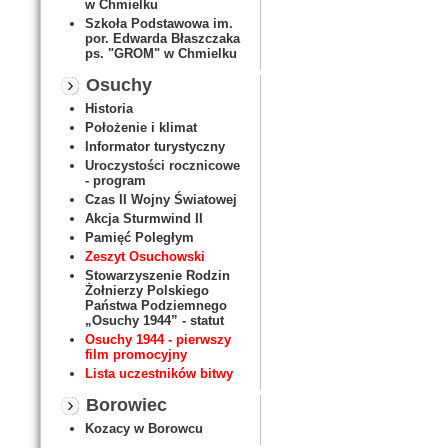
w Chmielku
Szkoła Podstawowa im.
por. Edwarda Błaszczaka
ps. "GROM" w Chmielku
Osuchy
Historia
Położenie i klimat
Informator turystyczny
Uroczystości rocznicowe
- program
Czas II Wojny Światowej
Akcja Sturmwind II
Pamięć Poległym
Zeszyt Osuchowski
Stowarzyszenie Rodzin
Żołnierzy Polskiego
Państwa Podziemnego
„Osuchy 1944” - statut
Osuchy 1944 - pierwszy
film promocyjny
Lista uczestników bitwy
Borowiec
Kozacy w Borowcu