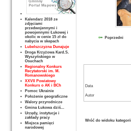
Kalendarz 2018 ze
zdjęciami
przedwojennymi i
powojennymi Łukowej i
okolic w cenie 15 zł do
Poprzedni
nabycia w skepach
Lubelszczyzna Dunajuje
Droga Krzyżowa Kard.S.
Wyszyńskiego w
Osuchach
Regionalny Konkurs
Recytatorski im. M.
Romanowskiego
XXVII Powiatowy
Konkurs o AK i BCh
Data
Pomoc Ukrainie
Autor
Położenie geograficzne
Walory przyrodnicze
Gmina Łukowa dziś...
Urzędy, instytucje i
zakłady pracy
Wróć do widoku kategori
Miejsca pamięci
narodowej