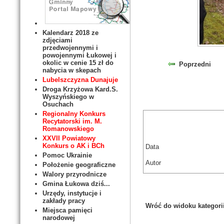
Kalendarz 2018 ze
zdjęciami
przedwojennymi i
powojennymi Łukowej i
okolic w cenie 15 zł do
Poprzedni
nabycia w skepach
Lubelszczyzna Dunajuje
Droga Krzyżowa Kard.S.
Wyszyńskiego w
Osuchach
Regionalny Konkurs
Recytatorski im. M.
Romanowskiego
XXVII Powiatowy
Konkurs o AK i BCh
Data
Pomoc Ukrainie
Autor
Położenie geograficzne
Walory przyrodnicze
Gmina Łukowa dziś...
Urzędy, instytucje i
zakłady pracy
Wróć do widoku kategori
Miejsca pamięci
narodowej