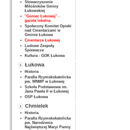
Stowarzyszenie
Miłośników Gminy
Łukowskiej
"Goniec Łukowej" -
gazeta lokalna
Społeczny Komitet Opieki
nad Cmentarzami w
Gminie Łukowa
Cmentarze Łukowej
Ludowe Zespoły
Śpiewacze
Kultura - GOK Łukowa
Łukowa
Historia
Parafia Rzymskokatolicka
pw. WNMP w Łukowej
Szkoła Podstawowa im.
Jana Pawła II w Łukowej
OSP Łukowa
Chmielek
Historia
Parafia Rzymskokatolicka
pw. Narodzenia
Najświętszej Maryi Panny