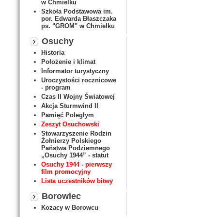
w Chmielku
Szkoła Podstawowa im.
por. Edwarda Błaszczaka
ps. "GROM" w Chmielku
Osuchy
Historia
Położenie i klimat
Informator turystyczny
Uroczystości rocznicowe
- program
Czas II Wojny Światowej
Akcja Sturmwind II
Pamięć Poległym
Zeszyt Osuchowski
Stowarzyszenie Rodzin
Żołnierzy Polskiego
Państwa Podziemnego
„Osuchy 1944” - statut
Osuchy 1944 - pierwszy
film promocyjny
Lista uczestników bitwy
Borowiec
Kozacy w Borowcu