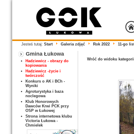
Jesteś tutaj:
Start
Galeria zdjęć
Rok 2022
11-go li
Gmina Łukowa
Wróć do widoku kategori
Hadziewicz - obrazy do
kopiowania
Hadziewicz -życie i
twórczość
Konkurs o AK i BCh -
Wyniki
Agroturystyka i baza
noclegowa
Klub Honorowych
Dawców Krwi PCK przy
OSP w Łukowej
Strona internetowa klubu
Victoria Łukowa -
Chmielek