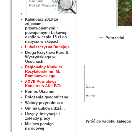
Kalendarz 2018 ze
zdjęciami
przedwojennymi i
powojennymi Łukowej i
okolic w cenie 15 zł do
Poprzedni
nabycia w skepach
Lubelszczyzna Dunajuje
Droga Krzyżowa Kard.S.
Wyszyńskiego w
Osuchach
Regionalny Konkurs
Recytatorski im. M.
Romanowskiego
XXVII Powiatowy
Konkurs o AK i BCh
Data
Pomoc Ukrainie
Autor
Położenie geograficzne
Walory przyrodnicze
Gmina Łukowa dziś...
Urzędy, instytucje i
zakłady pracy
Wróć do widoku kategori
Miejsca pamięci
narodowej