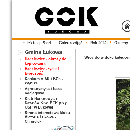
Jesteś tutaj:
Start
Galeria zdjęć
Rok 2024
Osuchy
Gmina Łukowa
Wróć do widoku kategori
Hadziewicz - obrazy do
kopiowania
Hadziewicz -życie i
twórczość
Konkurs o AK i BCh -
Wyniki
Agroturystyka i baza
noclegowa
Klub Honorowych
Dawców Krwi PCK przy
OSP w Łukowej
Strona internetowa klubu
Victoria Łukowa -
Chmielek