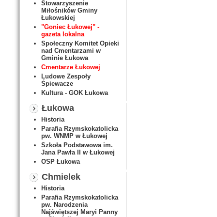
Stowarzyszenie
Miłośników Gminy
Łukowskiej
"Goniec Łukowej" -
gazeta lokalna
Społeczny Komitet Opieki
nad Cmentarzami w
Gminie Łukowa
Cmentarze Łukowej
Ludowe Zespoły
Śpiewacze
Kultura - GOK Łukowa
Łukowa
Historia
Parafia Rzymskokatolicka
pw. WNMP w Łukowej
Szkoła Podstawowa im.
Jana Pawła II w Łukowej
OSP Łukowa
Chmielek
Historia
Parafia Rzymskokatolicka
pw. Narodzenia
Najświętszej Maryi Panny