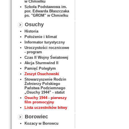
w Chmielku
Szkoła Podstawowa im.
por. Edwarda Błaszczaka
ps. "GROM" w Chmielku
Osuchy
Historia
Położenie i klimat
Informator turystyczny
Uroczystości rocznicowe
- program
Czas II Wojny Światowej
Akcja Sturmwind II
Pamięć Poległym
Zeszyt Osuchowski
Stowarzyszenie Rodzin
Żołnierzy Polskiego
Państwa Podziemnego
„Osuchy 1944” - statut
Osuchy 1944 - pierwszy
film promocyjny
Lista uczestników bitwy
Borowiec
Kozacy w Borowcu