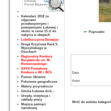
Kalendarz 2018 ze
zdjęciami
przedwojennymi i
powojennymi Łukowej i
okolic w cenie 15 zł do
Poprzedni
nabycia w skepach
Lubelszczyzna Dunajuje
Droga Krzyżowa Kard.S.
Wyszyńskiego w
Osuchach
Regionalny Konkurs
Recytatorski im. M.
Romanowskiego
XXVII Powiatowy
Konkurs o AK i BCh
Data
Pomoc Ukrainie
Autor
Położenie geograficzne
Walory przyrodnicze
Gmina Łukowa dziś...
Urzędy, instytucje i
zakłady pracy
Wróć do widoku kategori
Miejsca pamięci
narodowej