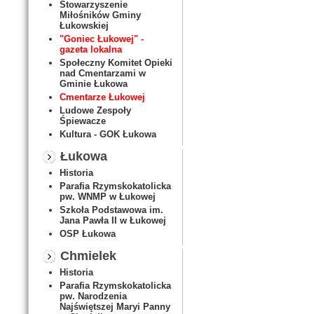
Stowarzyszenie
Miłośników Gminy
Łukowskiej
"Goniec Łukowej" -
gazeta lokalna
Społeczny Komitet Opieki
nad Cmentarzami w
Gminie Łukowa
Cmentarze Łukowej
Ludowe Zespoły
Śpiewacze
Kultura - GOK Łukowa
Łukowa
Historia
Parafia Rzymskokatolicka
pw. WNMP w Łukowej
Szkoła Podstawowa im.
Jana Pawła II w Łukowej
OSP Łukowa
Chmielek
Historia
Parafia Rzymskokatolicka
pw. Narodzenia
Najświętszej Maryi Panny