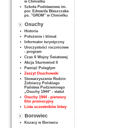
w Chmielku
Szkoła Podstawowa im.
por. Edwarda Błaszczaka
ps. "GROM" w Chmielku
Osuchy
Historia
Położenie i klimat
Informator turystyczny
Uroczystości rocznicowe
- program
Czas II Wojny Światowej
Akcja Sturmwind II
Pamięć Poległym
Zeszyt Osuchowski
Stowarzyszenie Rodzin
Żołnierzy Polskiego
Państwa Podziemnego
„Osuchy 1944” - statut
Osuchy 1944 - pierwszy
film promocyjny
Lista uczestników bitwy
Borowiec
Kozacy w Borowcu