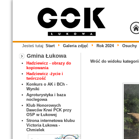
Jesteś tutaj:
Start
Galeria zdjęć
Rok 2024
Osuchy
Gmina Łukowa
Wróć do widoku kategori
Hadziewicz - obrazy do
kopiowania
Hadziewicz -życie i
twórczość
Konkurs o AK i BCh -
Wyniki
Agroturystyka i baza
noclegowa
Klub Honorowych
Dawców Krwi PCK przy
OSP w Łukowej
Strona internetowa klubu
Victoria Łukowa -
Chmielek