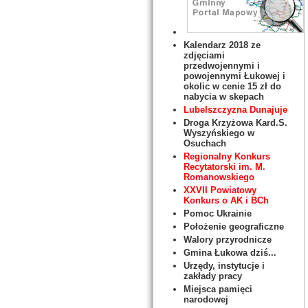
Kalendarz 2018 ze
zdjęciami
przedwojennymi i
powojennymi Łukowej i
okolic w cenie 15 zł do
nabycia w skepach
Lubelszczyzna Dunajuje
Droga Krzyżowa Kard.S.
Wyszyńskiego w
Osuchach
Regionalny Konkurs
Recytatorski im. M.
Romanowskiego
XXVII Powiatowy
Konkurs o AK i BCh
Pomoc Ukrainie
Położenie geograficzne
Walory przyrodnicze
Gmina Łukowa dziś...
Urzędy, instytucje i
zakłady pracy
Miejsca pamięci
narodowej