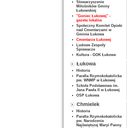
Stowarzyszenie
Miłośników Gminy
Łukowskiej
"Goniec Łukowej" -
gazeta lokalna
Społeczny Komitet Opieki
nad Cmentarzami w
Gminie Łukowa
Cmentarze Łukowej
Ludowe Zespoły
Śpiewacze
Kultura - GOK Łukowa
Łukowa
Historia
Parafia Rzymskokatolicka
pw. WNMP w Łukowej
Szkoła Podstawowa im.
Jana Pawła II w Łukowej
OSP Łukowa
Chmielek
Historia
Parafia Rzymskokatolicka
pw. Narodzenia
Najświętszej Maryi Panny