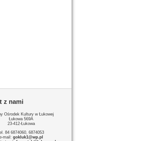
t z nami
y Ośrodek Kultury w Łukowej
Łukowa 569A
23-412-Łukowa
tel. 84 6874060, 6874053
e-mail:
gokluk1@wp.pl