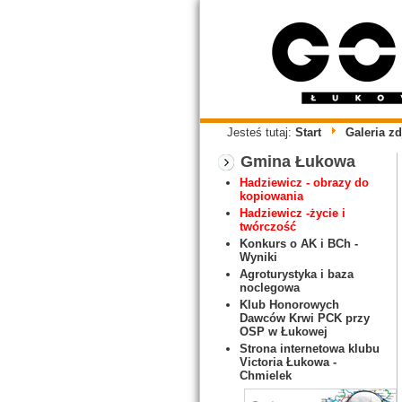
Jesteś tutaj:
Start
Galeria zd
Gmina Łukowa
Hadziewicz - obrazy do
kopiowania
Hadziewicz -życie i
twórczość
Konkurs o AK i BCh -
Wyniki
Agroturystyka i baza
noclegowa
Klub Honorowych
Dawców Krwi PCK przy
OSP w Łukowej
Strona internetowa klubu
Victoria Łukowa -
Chmielek