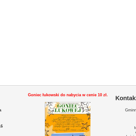
Goniec łukowski do nabycia w cenie
10 zł.
Kontak
a
Gminn
16