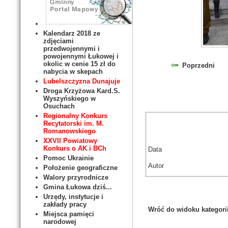
Kalendarz 2018 ze
zdjęciami
przedwojennymi i
powojennymi Łukowej i
okolic w cenie 15 zł do
Poprzedni
nabycia w skepach
Lubelszczyzna Dunajuje
Droga Krzyżowa Kard.S.
Wyszyńskiego w
Osuchach
Regionalny Konkurs
Recytatorski im. M.
Romanowskiego
XXVII Powiatowy
Konkurs o AK i BCh
Data
Pomoc Ukrainie
Autor
Położenie geograficzne
Walory przyrodnicze
Gmina Łukowa dziś...
Urzędy, instytucje i
zakłady pracy
Wróć do widoku kategori
Miejsca pamięci
narodowej