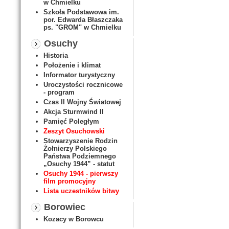
w Chmielku
Szkoła Podstawowa im.
por. Edwarda Błaszczaka
ps. "GROM" w Chmielku
Osuchy
Historia
Położenie i klimat
Informator turystyczny
Uroczystości rocznicowe
- program
Czas II Wojny Światowej
Akcja Sturmwind II
Pamięć Poległym
Zeszyt Osuchowski
Stowarzyszenie Rodzin
Żołnierzy Polskiego
Państwa Podziemnego
„Osuchy 1944” - statut
Osuchy 1944 - pierwszy
film promocyjny
Lista uczestników bitwy
Borowiec
Kozacy w Borowcu