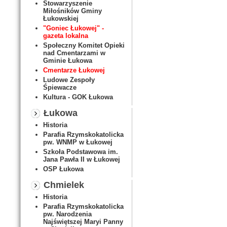
Stowarzyszenie
Miłośników Gminy
Łukowskiej
"Goniec Łukowej" -
gazeta lokalna
Społeczny Komitet Opieki
nad Cmentarzami w
Gminie Łukowa
Cmentarze Łukowej
Ludowe Zespoły
Śpiewacze
Kultura - GOK Łukowa
Łukowa
Historia
Parafia Rzymskokatolicka
pw. WNMP w Łukowej
Szkoła Podstawowa im.
Jana Pawła II w Łukowej
OSP Łukowa
Chmielek
Historia
Parafia Rzymskokatolicka
pw. Narodzenia
Najświętszej Maryi Panny