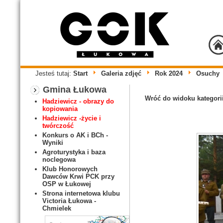
Jesteś tutaj:
Start
Galeria zdjęć
Rok 2024
Osuchy
Gmina Łukowa
Wróć do widoku kategori
Hadziewicz - obrazy do
kopiowania
Hadziewicz -życie i
twórczość
Konkurs o AK i BCh -
Wyniki
Agroturystyka i baza
noclegowa
Klub Honorowych
Dawców Krwi PCK przy
OSP w Łukowej
Strona internetowa klubu
Victoria Łukowa -
Chmielek