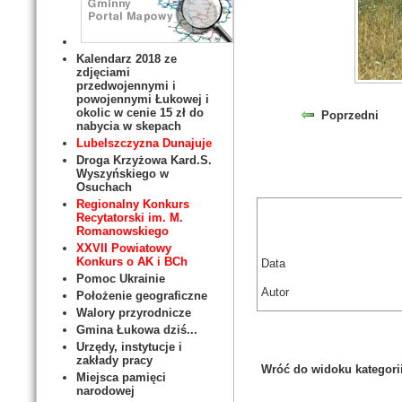
Kalendarz 2018 ze
zdjęciami
przedwojennymi i
powojennymi Łukowej i
okolic w cenie 15 zł do
Poprzedni
nabycia w skepach
Lubelszczyzna Dunajuje
Droga Krzyżowa Kard.S.
Wyszyńskiego w
Osuchach
Regionalny Konkurs
Recytatorski im. M.
Romanowskiego
XXVII Powiatowy
Konkurs o AK i BCh
Data
Pomoc Ukrainie
Autor
Położenie geograficzne
Walory przyrodnicze
Gmina Łukowa dziś...
Urzędy, instytucje i
zakłady pracy
Wróć do widoku kategori
Miejsca pamięci
narodowej