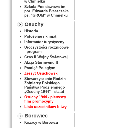
w Chmielku
Szkoła Podstawowa im.
por. Edwarda Błaszczaka
ps. "GROM" w Chmielku
Osuchy
Historia
Położenie i klimat
Informator turystyczny
Uroczystości rocznicowe
- program
Czas II Wojny Światowej
Akcja Sturmwind II
Pamięć Poległym
Zeszyt Osuchowski
Stowarzyszenie Rodzin
Żołnierzy Polskiego
Państwa Podziemnego
„Osuchy 1944” - statut
Osuchy 1944 - pierwszy
film promocyjny
Lista uczestników bitwy
Borowiec
Kozacy w Borowcu