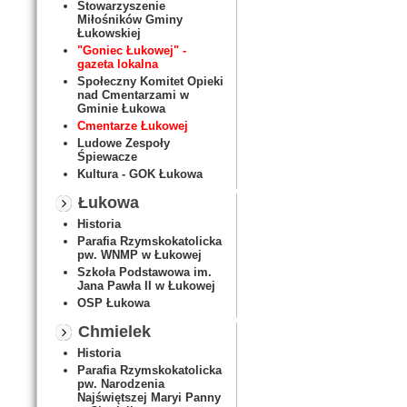
Stowarzyszenie
Miłośników Gminy
Łukowskiej
"Goniec Łukowej" -
gazeta lokalna
Społeczny Komitet Opieki
nad Cmentarzami w
Gminie Łukowa
Cmentarze Łukowej
Ludowe Zespoły
Śpiewacze
Kultura - GOK Łukowa
Łukowa
Historia
Parafia Rzymskokatolicka
pw. WNMP w Łukowej
Szkoła Podstawowa im.
Jana Pawła II w Łukowej
OSP Łukowa
Chmielek
Historia
Parafia Rzymskokatolicka
pw. Narodzenia
Najświętszej Maryi Panny