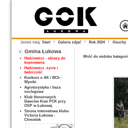
Jesteś tutaj:
Start
Galeria zdjęć
Rok 2024
Osuchy
Gmina Łukowa
Wróć do widoku kategori
Hadziewicz - obrazy do
kopiowania
Hadziewicz -życie i
twórczość
Konkurs o AK i BCh -
Wyniki
Agroturystyka i baza
noclegowa
Klub Honorowych
Dawców Krwi PCK przy
OSP w Łukowej
Strona internetowa klubu
Victoria Łukowa -
Chmielek