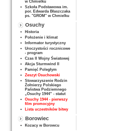
w Chmielku
Szkoła Podstawowa im.
por. Edwarda Błaszczaka
ps. "GROM" w Chmielku
Osuchy
Historia
Położenie i klimat
Informator turystyczny
Uroczystości rocznicowe
- program
Czas II Wojny Światowej
Akcja Sturmwind II
Pamięć Poległym
Zeszyt Osuchowski
Stowarzyszenie Rodzin
Żołnierzy Polskiego
Państwa Podziemnego
„Osuchy 1944” - statut
Osuchy 1944 - pierwszy
film promocyjny
Lista uczestników bitwy
Borowiec
Kozacy w Borowcu