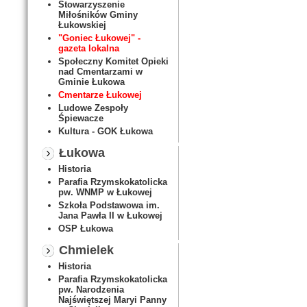
Stowarzyszenie
Miłośników Gminy
Łukowskiej
"Goniec Łukowej" -
gazeta lokalna
Społeczny Komitet Opieki
nad Cmentarzami w
Gminie Łukowa
Cmentarze Łukowej
Ludowe Zespoły
Śpiewacze
Kultura - GOK Łukowa
Łukowa
Historia
Parafia Rzymskokatolicka
pw. WNMP w Łukowej
Szkoła Podstawowa im.
Jana Pawła II w Łukowej
OSP Łukowa
Chmielek
Historia
Parafia Rzymskokatolicka
pw. Narodzenia
Najświętszej Maryi Panny