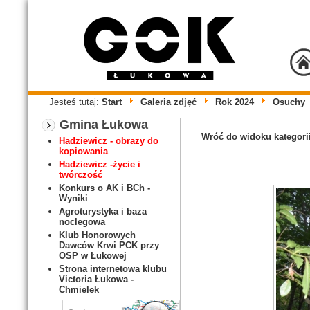
Jesteś tutaj:
Start
Galeria zdjęć
Rok 2024
Osuchy
Gmina Łukowa
Wróć do widoku kategori
Hadziewicz - obrazy do
kopiowania
Hadziewicz -życie i
twórczość
Konkurs o AK i BCh -
Wyniki
Agroturystyka i baza
noclegowa
Klub Honorowych
Dawców Krwi PCK przy
OSP w Łukowej
Strona internetowa klubu
Victoria Łukowa -
Chmielek