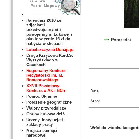
Kalendarz 2018 ze
zdjęciami
przedwojennymi i
powojennymi Łukowej i
okolic w cenie 15 zł do
Poprzedni
nabycia w skepach
Lubelszczyzna Dunajuje
Droga Krzyżowa Kard.S.
Wyszyńskiego w
Osuchach
Regionalny Konkurs
Recytatorski im. M.
Romanowskiego
XXVII Powiatowy
Konkurs o AK i BCh
Data
Pomoc Ukrainie
Autor
Położenie geograficzne
Walory przyrodnicze
Gmina Łukowa dziś...
Urzędy, instytucje i
zakłady pracy
Wróć do widoku kategori
Miejsca pamięci
narodowej