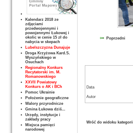
Kalendarz 2018 ze
zdjęciami
przedwojennymi i
powojennymi Łukowej i
okolic w cenie 15 zł do
Poprzedni
nabycia w skepach
Lubelszczyzna Dunajuje
Droga Krzyżowa Kard.S.
Wyszyńskiego w
Osuchach
Regionalny Konkurs
Recytatorski im. M.
Romanowskiego
XXVII Powiatowy
Konkurs o AK i BCh
Data
Pomoc Ukrainie
Autor
Położenie geograficzne
Walory przyrodnicze
Gmina Łukowa dziś...
Urzędy, instytucje i
zakłady pracy
Wróć do widoku kategori
Miejsca pamięci
narodowej