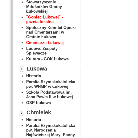
Stowarzyszenie
Miłośników Gminy
Łukowskiej
"Goniec Łukowej" -
gazeta lokalna
Społeczny Komitet Opieki
nad Cmentarzami w
Gminie Łukowa
Cmentarze Łukowej
Ludowe Zespoły
Śpiewacze
Kultura - GOK Łukowa
Łukowa
Historia
Parafia Rzymskokatolicka
pw. WNMP w Łukowej
Szkoła Podstawowa im.
Jana Pawła II w Łukowej
OSP Łukowa
Chmielek
Historia
Parafia Rzymskokatolicka
pw. Narodzenia
Najświętszej Maryi Panny