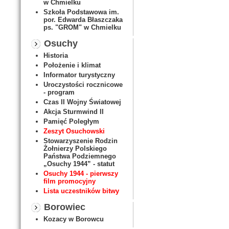
w Chmielku
Szkoła Podstawowa im.
por. Edwarda Błaszczaka
ps. "GROM" w Chmielku
Osuchy
Historia
Położenie i klimat
Informator turystyczny
Uroczystości rocznicowe
- program
Czas II Wojny Światowej
Akcja Sturmwind II
Pamięć Poległym
Zeszyt Osuchowski
Stowarzyszenie Rodzin
Żołnierzy Polskiego
Państwa Podziemnego
„Osuchy 1944” - statut
Osuchy 1944 - pierwszy
film promocyjny
Lista uczestników bitwy
Borowiec
Kozacy w Borowcu