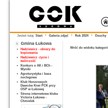
Jesteś tutaj:
Start
Galeria zdjęć
Rok 2024
Osuchy
Gmina Łukowa
Wróć do widoku kategori
Hadziewicz - obrazy do
kopiowania
Hadziewicz -życie i
twórczość
Konkurs o AK i BCh -
Wyniki
Agroturystyka i baza
noclegowa
Klub Honorowych
Dawców Krwi PCK przy
OSP w Łukowej
Strona internetowa klubu
Victoria Łukowa -
Chmielek